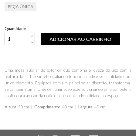
PEÇA ÚNICA
Quantidade
ADICIONAR AO CARRINHO
Uma mesa auxiliar de exterior que combina a leveza do aço com a
textura do rattan sintético, aliando funcionalidade e versatilidade num
único elemento. Equipada com um painel solar discreto, transforma-
se também numa fonte de iluminação exterior, criando uma atmosfera
acolhedora ao cair da noite e acrescentando utilidade ao espaço.
Altura
: 50 cm |
Comprimento
: 40 cm |
Largura
: 40 cm