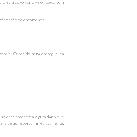
te-se a devolver o valor pago, bem
onfirmação da encomenda.
ropeia. O pedido será entregue na
er se esta apresenta algum dano que
 terá de as reportar imediatamente,