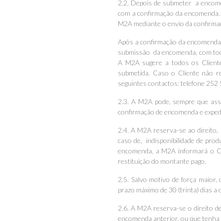
2.2. Depois de submeter a encome
com a confirmação da encomenda. 
M2A mediante o envio da confirma
Após a confirmação da encomenda 
submissão da encomenda, com todo
A M2A sugere a todos os Client
submetida. Caso o Cliente não r
seguintes contactos: telefone 252 
2.3. A M2A pode, sempre que assi
confirmação de encomenda e exped
2.4. A M2A reserva-se ao direito
caso de, indisponibilidade de pro
encomenda, a M2A informará o Cli
restituição do montante pago.
2.5. Salvo motivo de força maior,
prazo máximo de 30 (trinta) dias a
2.6. A M2A reserva-se o direito d
encomenda anterior, ou que tenha 