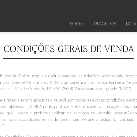
SOBRE
PROJETOS
LOJA
CONDIÇÕES GERAIS DE VENDA
 Venda Online regulam exclusivamente as relações contratuais entre t
nado "Cliente") e a marca M2A, que pertence à empresa Ferreira, Neves
zurara - Vila do Conde, NIPC 504 750 402 (doravante designado “M2A”).
s únicas a serem aplicadas e substituem todas as outras condições, excet
m estabelecidas. A M2A pode, pontualmente, proceder a alterações das sua
pre que aceda e pretenda utilizar os serviços do website www.m2a.com
 as nossas condições gerais de venda, sempre que o pedido for validado, e
a”.
estas Condições Online antes de submeter a sua encomenda. A submissã