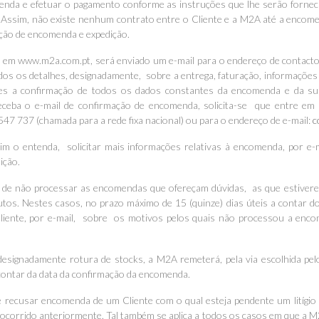
nda e efetuar o pagamento conforme as instruções que lhe serão forneci
Assim, não existe nenhum contrato entre o Cliente e a M2A até a encome
ção de encomenda e expedição.
em www.m2a.com.pt, será enviado um e-mail para o endereço de contacto 
s os detalhes, designadamente, sobre a entrega, faturação, informações 
es a confirmação de todos os dados constantes da encomenda e da 
eceba o e-mail de confirmação de encomenda, solicita-se que entre e
547 737 (chamada para a rede fixa nacional) ou para o endereço de e-mail:
c
m o entenda, solicitar mais informações relativas à encomenda, por e-ma
ição.
, de não processar as encomendas que ofereçam dúvidas, as que estiverem
dutos. Nestes casos, no prazo máximo de 15 (quinze) dias úteis a contar 
ente, por e-mail, sobre os motivos pelos quais não processou a encom
 designadamente rotura de stocks, a M2A remeterá, pela via escolhida pe
 contar da data da confirmação da encomenda.
e recusar encomenda de um Cliente com o qual esteja pendente um litígio
ocorrido anteriormente. Tal também se aplica a todos os casos em que a M