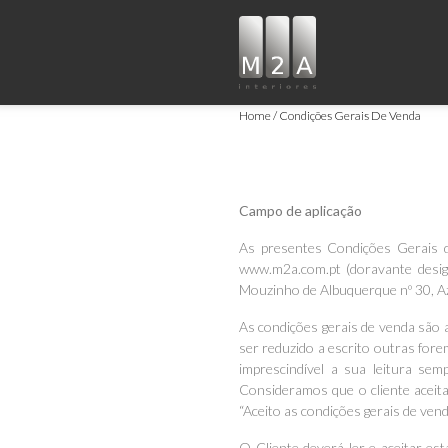
Home
Condições Gerais De Venda
Campo de aplicação
As presentes Condições Gerais de
www.m2a.com.pt (doravante desig
Mouzinho de Albuquerque nº 30, A
As condições gerais de venda são a
ser reduzido a escrito outras fore
imprescindível a sua leitura sem
Consideramos que o cliente aceita
“Aceito as condições gerais de vend
O Cliente deverá ler e aceitar 