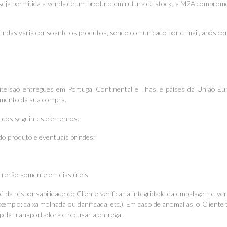
, seja permitida a venda de um produto em rutura de stock, a M2A comprome
mendas varia consoante os produtos, sendo comunicado por e-mail, após c
e são entregues em Portugal Continental e Ilhas, e países da União Eu
omento da sua compra.
 dos seguintes elementos:
do produto e eventuais brindes;
rrerão somente em dias úteis.
é da responsabilidade do Cliente verificar a integridade da embalagem e v
xemplo: caixa molhada ou danificada, etc.). Em caso de anomalias, o Cliente
ela transportadora e recusar a entrega.