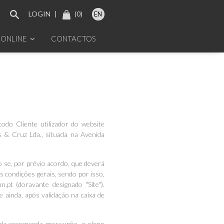
LOGIN
|
(
0
)
EN
 ONLINE
CONTACTOS
odo Cliente utilizador do website
 & Cruz Lda., situada na Avenida
o se, por prévio acordo, que deverá
s condições gerais, sendo por isso,
.pt (doravante designado "Site").
 ainda, após validação na caixa de
o da encomenda pressupõe o pleno