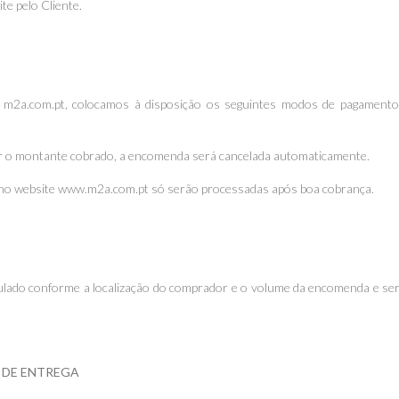
te pelo Cliente.
m2a.com.pt, colocamos à disposição os seguintes modos de pagamento
ar o montante cobrado, a encomenda será cancelada automaticamente.
no website www.m2a.com.pt só serão processadas após boa cobrança.
culado conforme a localização do comprador e o volume da encomenda e serã
S DE ENTREGA