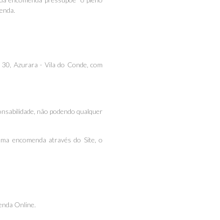
menda.
 30, Azurara - Vila do Conde, com
ponsabilidade, não podendo qualquer
 uma encomenda através do Site, o
enda Online.