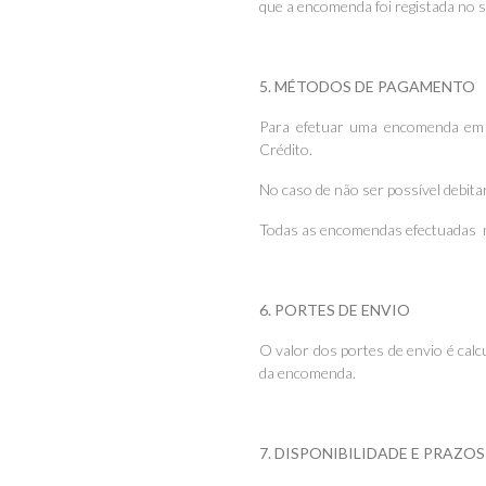
que a encomenda foi registada no si
5. MÉTODOS DE PAGAMENTO
Para efetuar uma encomenda em 
Crédito.
No caso de não ser possível debit
Todas as encomendas efectuadas 
6. PORTES DE ENVIO
O valor dos portes de envio é cal
da encomenda.
7. DISPONIBILIDADE E PRAZO