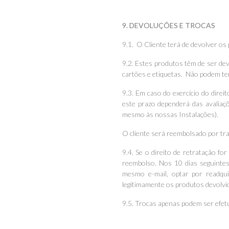
9. DEVOLUÇÕES E TROCAS
9.1. O Cliente terá de devolver os
9.2. Estes produtos têm de ser de
cartões e etiquetas. Não podem ter
9.3. Em caso do exercício do direi
este prazo dependerá das avaliaç
mesmo às nossas Instalações).
O cliente será reembolsado por tr
9.4. Se o direito de retratação fo
reembolso. Nos 10 dias seguintes
mesmo e-mail, optar por readqui
legitimamente os produtos devolvi
9.5. Trocas apenas podem ser efetu