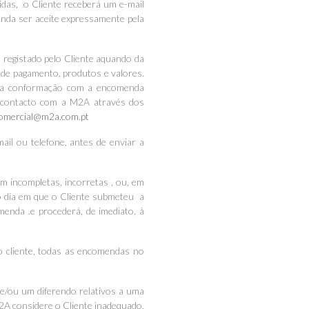
das, o Cliente receberá um e-mail
nda ser aceite expressamente pela
registado pelo Cliente aquando da
de pagamento, produtos e valores.
sua conformação com a encomenda
m contacto com a M2A através dos
omercial@m2a.com.pt
il ou telefone, antes de enviar a
 incompletas, incorretas , ou, em
do dia em que o Cliente submeteu a
enda .e procederá, de imediato, à
lo cliente, todas as encomendas no
 e/ou um diferendo relativos a uma
2A considere o Cliente inadequado,