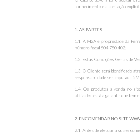
conhecimento e a aceitação explíci
1. AS PARTES
1.1. A M2A é propriedade da Ferr
número fiscal 504 750 402;
1.2. Estas Condições Gerais de V
1.3. O Cliente será identificado a
responsabilidade ser imputada à M
1.4. Os produtos à venda no site
utilizador está a garantir que tem 
2. ENCOMENDAR NO SITE WW
2.1. Antes de efetuar a sua encome