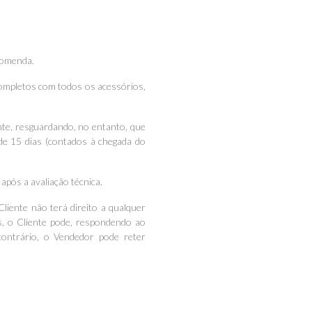
ncomenda.
completos com todos os acessórios,
ente, resguardando, no entanto, que
de 15 dias (contados à chegada do
pós a avaliação técnica.
Cliente não terá direito a qualquer
s, o Cliente pode, respondendo ao
contrário, o Vendedor pode reter