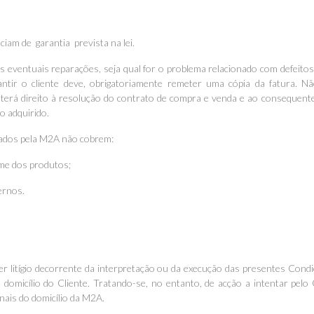
ciam de garantia prevista na lei.
 eventuais reparações, seja qual for o problema relacionado com defeito
antir o cliente deve, obrigatoriamente remeter uma cópia da fatura. N
 terá direito à resolução do contrato de compra e venda e ao consequen
o adquirido.
zados pela M2A não cobrem:
rme dos produtos;
ernos.
er litígio decorrente da interpretação ou da execução das presentes Cond
 domicílio do Cliente. Tratando-se, no entanto, de acção a intentar pelo 
unais do domicílio da M2A.