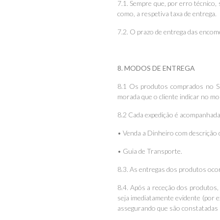
7.1. Sempre que, por erro técnico
como, a respetiva taxa de entrega.
7.2. O prazo de entrega das enco
8. MODOS DE ENTREGA
8.1 Os produtos comprados no Sit
morada que o cliente indicar no m
8.2 Cada expedição é acompanhada
• Venda a Dinheiro com descrição 
• Guia de Transporte.
8.3. As entregas dos produtos oco
8.4. Após a receção dos produtos, 
seja imediatamente evidente (por e
assegurando que são constatadas p