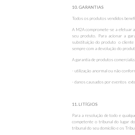
10. GARANTIAS
Todos os produtos vendidos benefi
A M2A compromete-se a efetuar as
seu produto. Para acionar a gar
substituição do produto o cliente
sempre com a devolução do produt
A garantia de produtos comerciali
- utilização anormal ou não confo
- danos causados por eventos ext
11. LITÍGIOS
Para a resolução de todo e qualqu
competente o tribunal do lugar do
tribunal do seu domicílio e os Trib