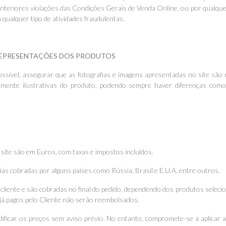
r anteriores violações das Condições Gerais de Venda Online, ou por qualqu
 qualquer tipo de atividades fraudulentas.
 REPRESENTAÇÕES DOS PRODUTOS
sível, assegurar que as fotografias e imagens apresentadas no site são 
ente ilustrativas do produto, podendo sempre haver diferenças como 
site são em Euros, com taxas e impostos incluídos.
rias cobradas por alguns países como Rússia, Brasil e E.U.A. entre outros.
 cliente e são cobradas no final do pedido, dependendo dos produtos sele
o já pagos pelo Cliente não serão reembolsados.
ificar os preços sem aviso prévio. No entanto, compromete-se a aplicar