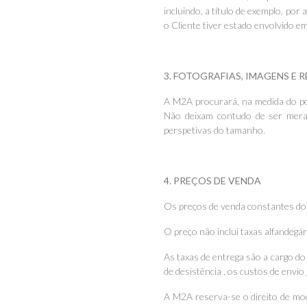
incluindo, a título de exemplo, po
o Cliente tiver estado envolvido em
3. FOTOGRAFIAS, IMAGENS E
A M2A procurará, na medida do pos
Não deixam contudo de ser meram
perspetivas do tamanho.
4. PREÇOS DE VENDA
Os preços de venda constantes do 
O preço não inclui taxas alfandegá
As taxas de entrega são a cargo do
de desistência , os custos de envi
A M2A reserva-se o direito de mod