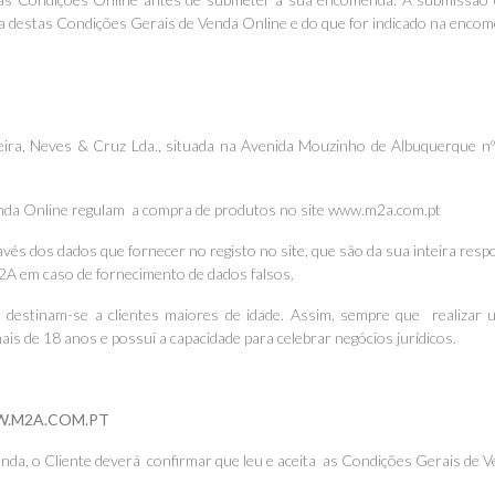
ta destas Condições Gerais de Venda Online e do que for indicado na enco
eira, Neves & Cruz Lda., situada na Avenida Mouzinho de Albuquerque nº
enda Online regulam a compra de produtos no site www.m2a.com.pt
través dos dados que fornecer no registo no site, que são da sua inteira res
2A em caso de fornecimento de dados falsos.
 destinam-se a clientes maiores de idade. Assim, sempre que realizar
mais de 18 anos e possui a capacidade para celebrar negócios jurídicos.
W.M2A.COM.PT
nda, o Cliente deverá confirmar que leu e aceita as Condições Gerais de V