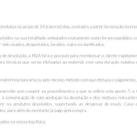
 produtos no prazo de 14 (catorze) dias, contados a partir da receção da e
volvidos na sua totalidade, embalados exatamente como foram expedidos, 
 sido usados, desgastados, lavados, sujos ou danificados.
to de devolução, a M2A fará o possível para reembolsar o cliente rapidam
ões técnicas que serão efetuadas ao material, com uma duração máxima 
ansferência bancária ou pelo mesmo método com que efetuou o pagamento, a
r exercido sem cumprir os procedimentos a que se refere este ponto 7, o 
 à comunicação de não-aceitação da devolução e dos motivos relevante
rir os produtos devolvidos, suportando as despesas de envio. Caso 
dos, para além do montante já pago pela compra.
adas na nossa loja física.