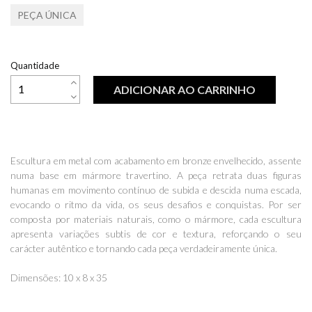
PEÇA ÚNICA
Quantidade
ADICIONAR AO CARRINHO
Escultura em metal com acabamento em bronze envelhecido, assente
numa base em mármore travertino. A peça retrata duas figuras
humanas em movimento contínuo de subida e descida numa escada,
evocando o ritmo da vida, os seus desafios e conquistas. Por ser
composta por materiais naturais, como o mármore, cada escultura
apresenta variações subtis de cor e textura, reforçando o seu
carácter autêntico e tornando cada peça verdadeiramente única.
Dimensões: 10 x 8 x 35