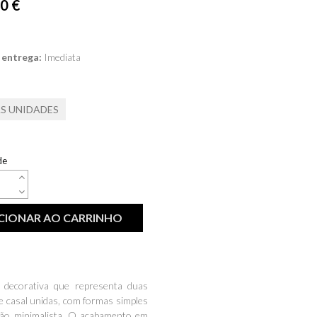
0 €
 entrega:
Imediata
S UNIDADES
de
CIONAR AO CARRINHO
a decorativa que representa duas
e casal unidas, com formas simples
são minimalista. O acabamento em