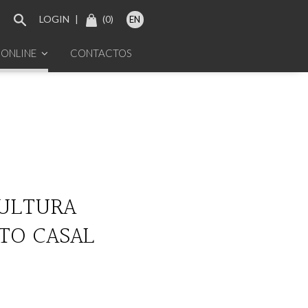
LOGIN
|
(
0
)
EN
 ONLINE
CONTACTOS
ULTURA
TO CASAL
0