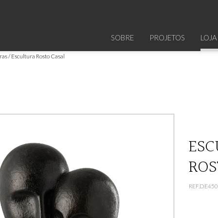
SOBRE
PROJETOS
LOJA
ras
Escultura Rosto Casal
ESC
ROS
REF.DE45