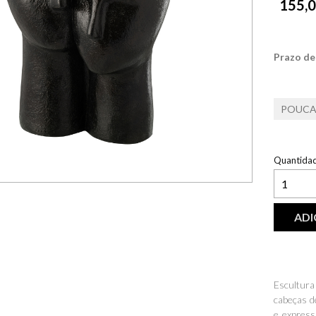
155,0
Prazo de
POUCA
Quantida
ADI
Escultur
cabeças d
e expres