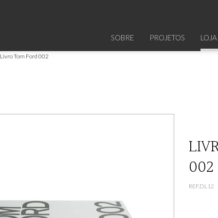
SOBRE
PROJETOS
LOJA
Livro Tom Ford 002
LIV
002
REF.DL12