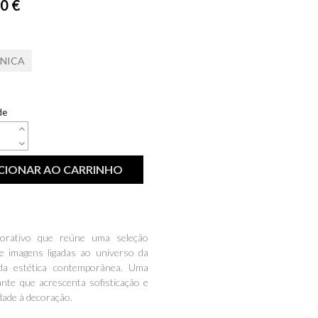
0 €
ÚNICA
de
CIONAR AO CARRINHO
corativo que reúne uma seleção
de imagens ligadas ao universo da
a estética contemporânea. Uma
ante que acrescenta sofisticação e
dade à decoração.