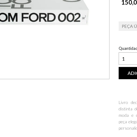
150,0
PEÇA 
Quantida
ADI
Livro de
distinta 
moda e d
peça eleg
personali