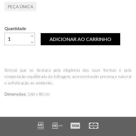
PEÇA ÚNICA
Quantidade
ADICIONAR AO CARRINHO
Bonsai que se destaca pela elegância das suas formas e pela
composição equilibrada da folhagem, acrescentando presença natural
e sofisticação ao ambiente.
Dimensões
: 160 x 80 cm