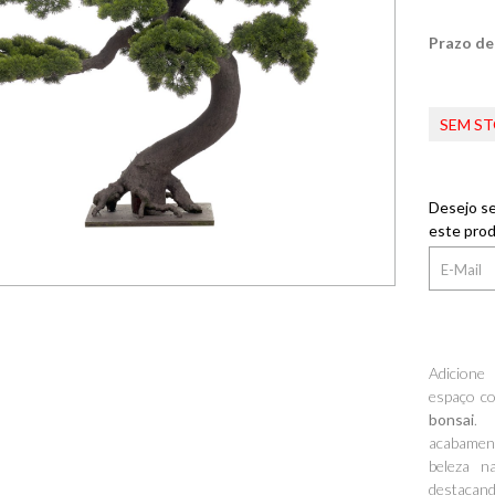
Prazo de
SEM S
Desejo se
este prod
Adicione
espaço c
bonsai
. 
acabament
beleza n
destacand