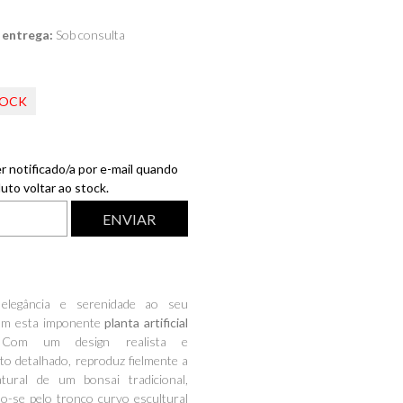
 entrega:
Sob consulta
TOCK
r notificado/a por e-mail quando
uto voltar ao stock.
 elegância e serenidade ao seu
om esta imponente
planta artificial
Com um design realista e
o detalhado, reproduz fielmente a
atural de um bonsai tradicional,
o-se pelo tronco curvo escultural