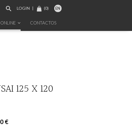
LOGIN
|
(
0
)
EN
 ONLINE
CONTACTOS
SAI 125 X 120
5
0 €