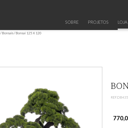
SOBRE
PROJETOS
LOJA
 / Bonsais
Bonsai 125 X 120
BON
REF.DB43
770,0