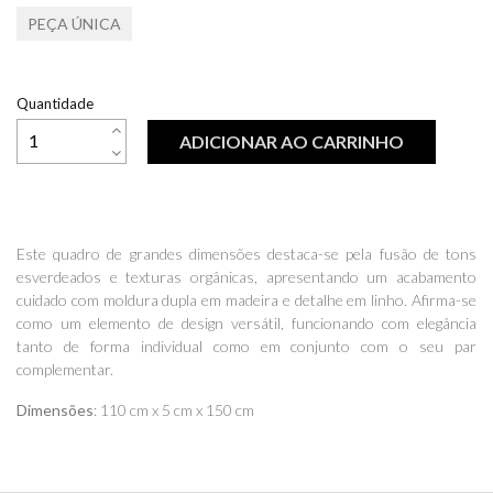
PEÇA ÚNICA
Quantidade
ADICIONAR AO CARRINHO
Este quadro de grandes dimensões destaca-se pela fusão de tons
esverdeados e texturas orgânicas, apresentando um acabamento
cuidado com moldura dupla em madeira e detalhe em linho. Afirma-se
como um elemento de design versátil, funcionando com elegância
tanto de forma individual como em conjunto com o seu par
complementar.
Dimensões
: 110 cm x 5 cm x 150 cm