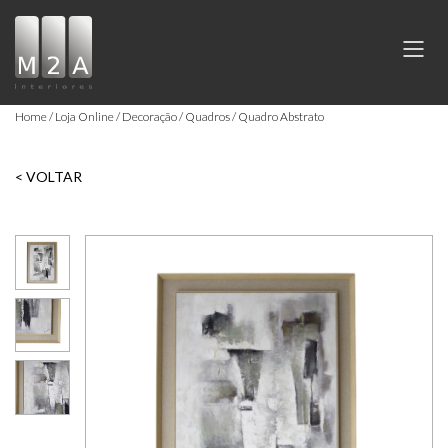
Home
Loja Online
Decoração
Quadros
Quadro Abstrato
< VOLTAR