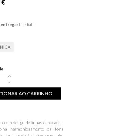
 €
 entrega:
Imediata
ÚNICA
de
CIONAR AO CARRINHO
o com design de linhas depuradas,
bina harmoniosamente os tons
ranja e amarelo. Uma peça elegante,