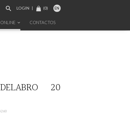
LOGIN
|
(
0
)
EN
 ONLINE
CONTACTOS
NDELABRO 20
4260