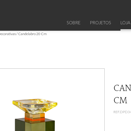
SOBRE
PROJETOS
LOJA
ecorativas
Candelabro 20 Cm
CA
CM
REF.DPD3