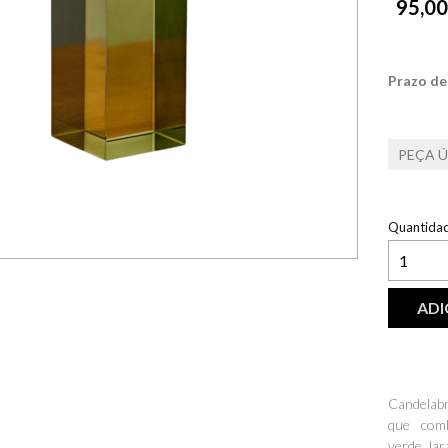
95,00
Prazo de
PEÇA 
Quantida
ADI
Candelabr
que com
verde, la