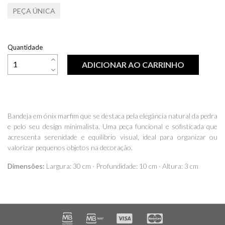
PEÇA ÚNICA
Quantidade
ADICIONAR AO CARRINHO
Bandeja em ónix marfim que se destaca pela elegância natural da pedra
e pelo seu design minimalista. Uma peça funcional e sofisticada que
acrescenta serenidade e equilíbrio visual, ideal para organizar ou
valorizar pequenos objetos na decoração.
Dimensões:
Largura: 30 cm · Profundidade: 10 cm · Altura: 3 cm