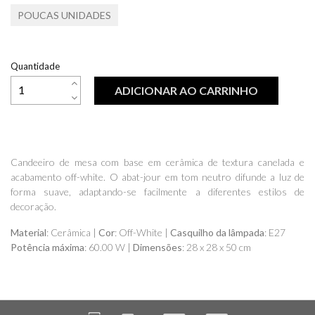
POUCAS UNIDADES
Quantidade
ADICIONAR AO CARRINHO
Candeeiro de mesa com base em cerâmica de textura canelada e
acabamento off-white. O abat-jour em tom neutro difunde a luz de
forma suave, adaptando-se facilmente a diferentes estilos de
decoração.
Material
: Cerâmica |
Cor
: Off-White |
Casquilho da lâmpada
: E27
Potência máxima
: 60.00 W |
Dimensões
: 28 x 28 x 50 cm